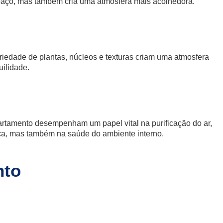
paço, mas também cria uma atmosfera mais acolhedora.
riedade de plantas, núcleos e texturas criam uma atmosfera
ilidade.
artamento desempenham um papel vital na purificação do ar,
tica, mas também na saúde do ambiente interno.
nto