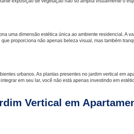
rante exposição de vegetação não só amplia visualmente o es
iona uma dimensão estética única ao ambiente residencial. A va
 que proporciona não apenas beleza visual, mas também tranqu
ientes urbanos. As plantas presentes no jardim vertical em ap
 integrar em seu lar, você não está apenas investindo em esté
rdim Vertical em Apartame