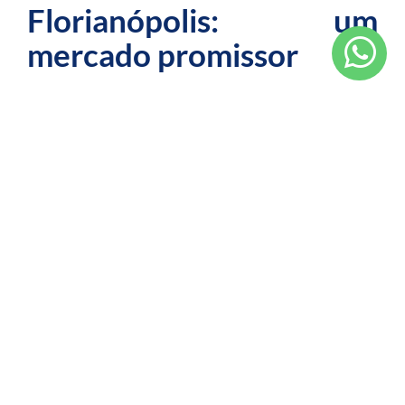
Florianópolis: um
mercado promissor
Quando falamos de imóveis de alto padrão no Brasil,
não podemos deixar de mencionar Florianópolis.
Conhecida por suas belas praias, tanto a
capital
catarinense quanto as cidades ao seu redor
se
destacam como destinos procurados para o
investimento de imóveis de luxo. Além disso, imóveis
em Florianópolis têm atraído tanto investidores
nacionais quanto estrangeiros, impulsionando a
valorização do mercado local.
A segurança, a infraestrutura, a facilidade de
deslocamento para outros grandes centros urbanos e
a proximidade com a natureza tornam a cidade um