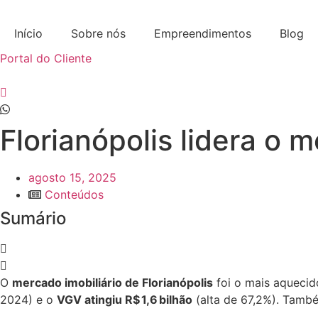
Ir
para
Início
Sobre nós
Empreendimentos
Blog
o
Portal do Cliente
conteúdo
Florianópolis lidera o 
agosto 15, 2025
Conteúdos
Sumário
O
mercado imobiliário de Florianópolis
foi o mais aquecid
2024) e o
VGV atingiu R$ 1,6 bilhão
(alta de 67,2%). Tam