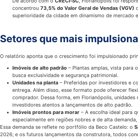
De acordo com o
CRECI‑SC
, Florianópolis foi respo
concentrou
73,5% do Valor Geral de Vendas (VGV)
d
superioridade da cidade em dinamismo de mercado e 
Setores que mais impulsiona
O relatório aponta que o crescimento foi impulsionado pri
Imóveis de alto padrão
– Plantas amplas, vista para 
busca exclusividade e segurança patrimonial.
Unidades na planta
– Preferidas por investidores e 
entrega. Além disso, esse formato pode oferecer flex
comprador. Dessa forma, em Florianópolis, unidades na
investidores atentos a lançamentos de alto padrão.
Imóveis prontos para morar
– A escolha ideal para 
especialmente em regiões nobres e de alta demanda, 
Essa demanda se reflete no portfólio da Beco Castelo: o
S
2026; e os futuros lançamentos da construtora, todos conce