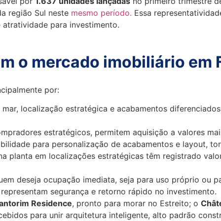
nsável por
1.637 unidades lançadas
no primeiro trimestre 
a região Sul neste
mesmo período.
Essa representatividad
atratividade para investimento.
m o mercado imobiliário em F
ncipalmente por:
o mar, localização estratégica e acabamentos diferenciado
compradores estratégicos, permitem aquisição a valores ma
ibilidade para personalização de acabamentos e layout, tor
 planta em localizações estratégicas têm registrado valori
quem deseja ocupação imediata, seja para uso próprio ou p
representam segurança e retorno rápido no investimento.
antorim Residence
, pronto para morar no Estreito; o
Chât
bidos para unir arquitetura inteligente, alto padrão const