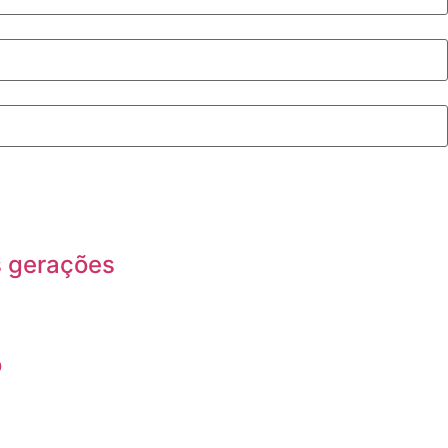
s gerações
o