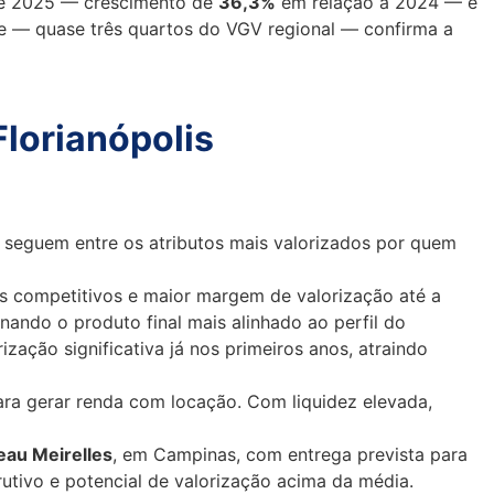
de 2025 — crescimento de
36,3%
em relação a 2024 — e
e — quase três quartos do VGV regional — confirma a
lorianópolis
s seguem entre os atributos mais valorizados por quem
is competitivos e maior margem de valorização até a
nando o produto final mais alinhado ao perfil do
zação significativa já nos primeiros anos, atraindo
ara gerar renda com locação. Com liquidez elevada,
eau Meirelles
, em Campinas, com entrega prevista para
rutivo e potencial de valorização acima da média.