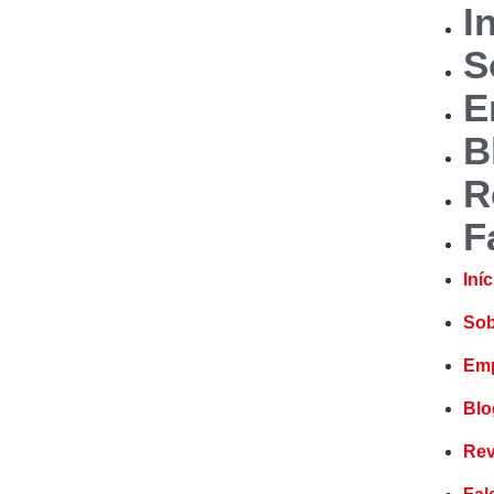
I
S
E
B
R
F
Iníc
Sob
Emp
Blo
Re