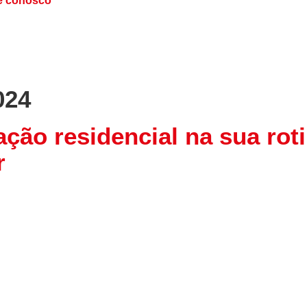
e conosco
024
ação residencial na sua rot
r