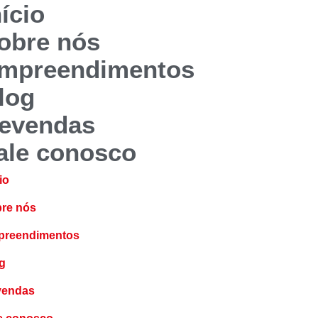
nício
obre nós
mpreendimentos
log
evendas
ale conosco
io
re nós
reendimentos
g
vendas